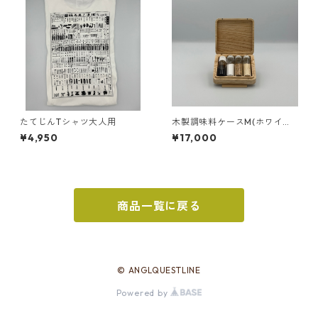
たてじんTシャツ大人用
木製調味料ケースM(ホワイト
アッシュ)
¥4,950
¥17,000
商品一覧に戻る
© ANGLQUESTLINE
Powered by