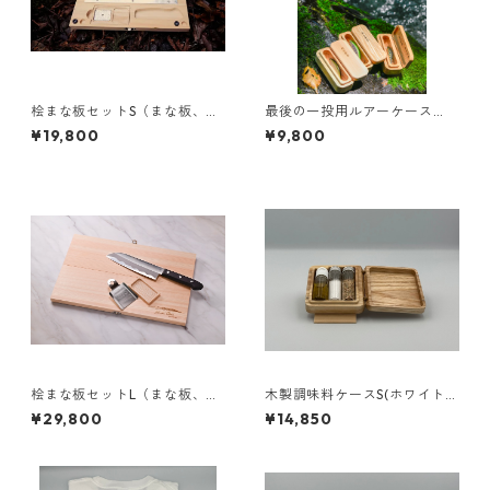
桧まな板セットS（まな板、包
最後の一投用ルアーケース
丁、おろし金）
『釣り人のお守り』
¥19,800
¥9,800
【スタンダード】
桧まな板セットL（まな板、包
木製調味料ケースS(ホワイトア
丁、おろし金、小皿）
ッシュ)
¥29,800
¥14,850