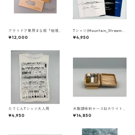
アウトドア専用まな板『秘境
Tシャツ(Mountain_Stream_
で使うCutting board』【プ
Kiryu)
¥12,000
¥4,950
レミアム】
たてじんTシャツ大人用
木製調味料ケースS(ホワイトア
ッシュ)
¥4,950
¥14,850