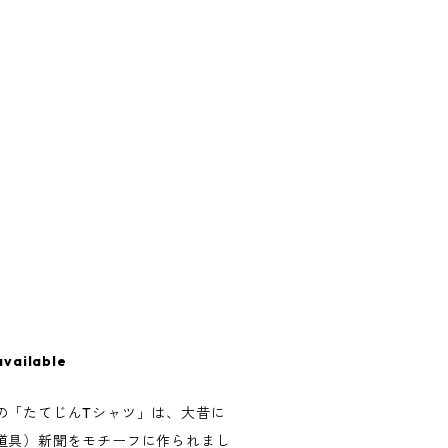
available
の「たてじんTシャツ」は、大昔に
道具）新聞をモチーフに作られまし