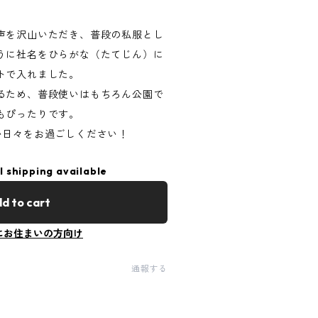
声を沢山いただき、普段の私服とし
うに社名をひらがな（たてじん）に
トで入れました。
るため、普段使いはもちろん公園で
もぴったりです。
い日々をお過ごしください！
l shipping available
d to cart
にお住まいの方向け
通報する