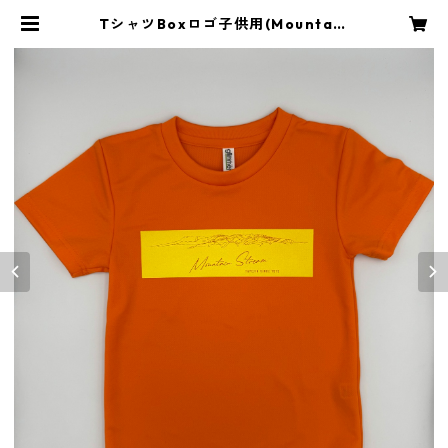
TシャツBoxロゴ子供用(Mountain
_Stream_Kiryu) | ANGLQUESTL
INE