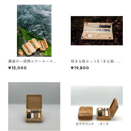
最後の一投用ルアーケース
桧まな板セットS（まな板、包
『釣り人のお守り』
丁、おろし金）
¥15,000
¥19,800
【ハイクラス】