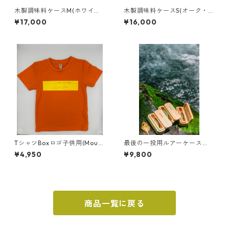
木製調味料ケースM(ホワイト
木製調味料ケースS(オーク・ゼ
アッシュ)
ブラウッド)
¥17,000
¥16,000
TシャツBoxロゴ子供用(Mount
最後の一投用ルアーケース
ain_Stream_Kiryu)
『釣り人のお守り』
¥4,950
¥9,800
【スタンダード】
商品一覧に戻る