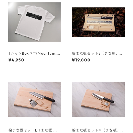
TシャツBoxロゴ(Mountain_St
桧まな板セットS（まな板、包
ream_Kiryu)
丁、おろし金）
¥4,950
¥19,800
桧まな板セットL（まな板、包
桧まな板セットM（まな板、包