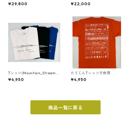
丁、おろし金、小皿）
丁、おろし金）
¥29,800
¥22,000
Tシャツ(Mountain_Stream_
たてじんTシャツ子供用
Kiryu)
¥4,950
¥4,950
商品一覧に戻る