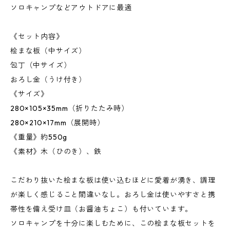
ソロキャンプなどアウトドアに最適
《セット内容》
桧まな板（中サイズ）
包丁（中サイズ）
おろし金（うけ付き）
《サイズ》
280×105×35mm（折りたたみ時）
280×210×17mm（展開時）
《重量》約550g
《素材》木（ひのき）、鉄
こだわり抜いた桧まな板は使い込むほどに愛着が湧き、調理
が楽しく感じること間違いなし。おろし金は使いやすさと携
帯性を備え受け皿（お醤油ちょこ）も付いています。
ソロキャンプを十分に楽しむために、この桧まな板セットを