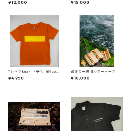
で使うCutting board』【プ
『釣り人のお守り』
¥12,000
¥15,000
レミアム】
【ハイクラス】
TシャツBoxロゴ子供用(Mount
最後の一投用ルアーケース
ain_Stream_Kiryu)
『釣り人のお守り』
¥4,950
¥18,000
【プレミアム】