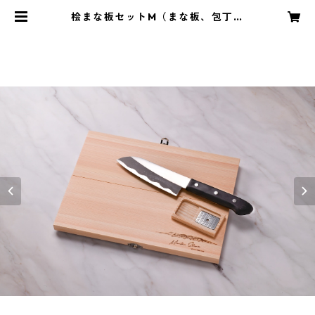
桧まな板セットM（まな板、包丁、
おろし金） | ANGLQUESTLINE